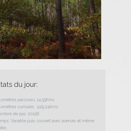
tats du jour:
lomètres parcouru: 14,55Kms
ilomètres cumulés: 929,24Kms
ombre de pas: 20158
mps: Variable puis couvert avec averses et même
êle…