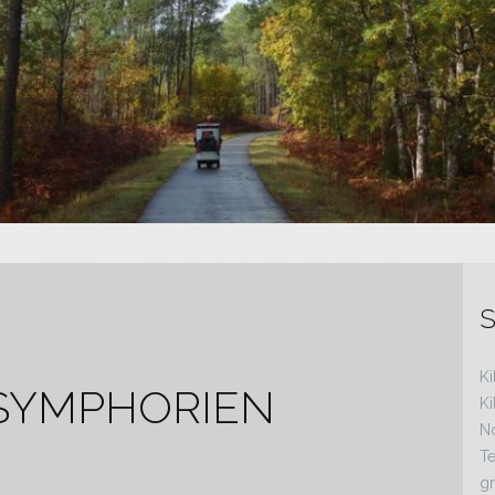
S
Ki
T SYMPHORIEN
K
N
Te
gr