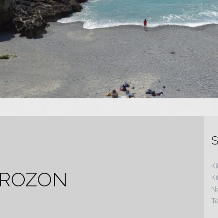
S
Ki
 CROZON
K
N
Te