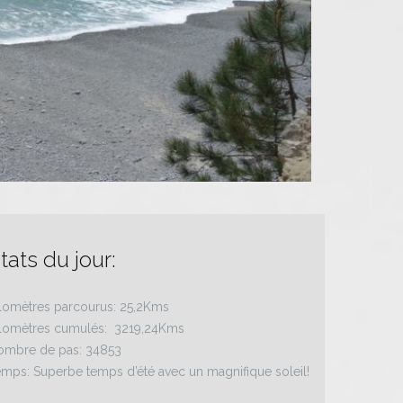
tats du jour:
lomètres parcourus: 25,2Kms
ilomètres cumulés: 3219,24Kms
ombre de pas: 34853
mps: Superbe temps d’été avec un magnifique soleil!