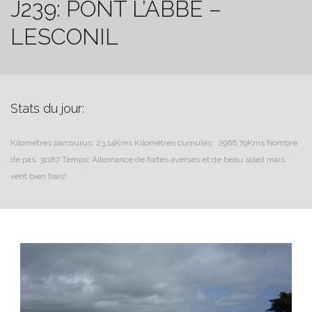
J239: PONT L’ABBE –
LESCONIL
Stats du jour:
Kilomètres parcourus: 23,14Kms
Kilomètres cumulés: 2966,79Kms
Nombre
de pas: 31187
Temps: Alternance de fortes averses et de beau soleil mais
vent bien frais!