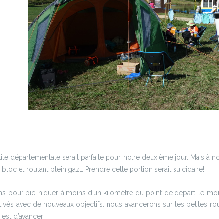
ite départementale serait parfaite pour notre deuxième jour. Mais à n
oc et roulant plein gaz… Prendre cette portion serait suicidaire!
ns pour pic-niquer à moins d’un kilomètre du point de départ…le mor
tivés avec de nouveaux objectifs: nous avancerons sur les petites rout
 est d’avancer!