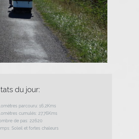
tats du jour:
lomètres parcouru: 16,2Kms
ilomètres cumulés: 27,76Kms
ombre de pas: 22620
mps: Soleil et fortes chaleurs