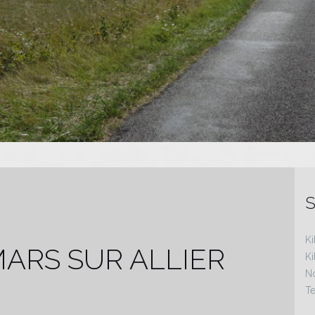
S
Ki
MARS SUR ALLIER
K
N
Te