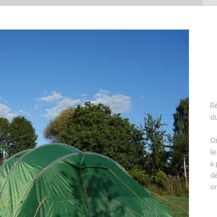
Ré
du
On
le
à 
dé
or